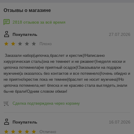
Отзывы о магазине
2818 отзывов за всё время
Покупатель
27.07.2026
Плохо
Заказали набор(цепочка,браслет и крестик)!Написанно 
хирургическая сталь(она не темнеет и не ржавеет)!неделя носки и 
цепочка потемнела(не приятный осадок)!Заказывали на подарок 
мужчине(а оказалось без контактов и все потемнело)!очень обидно и 
не приятно!крестик пока не темнее(браслет не носит мужчина)!Но 
цепочка потемнела,нет блеска и не красиво стала выглядеть,знали 
бы-не брали!Одним словом обман!
Сделка подтверждена через корзину
Покупатель
16.07.2026
Отлично