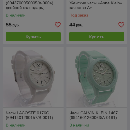
(6943700950005/A-0004)
Женские часы «Anne Klein»
двойной календарь,
качество А+
хорошее качество!
В наличии
Под заказ
55
44
руб.
руб.
Купить
Купить
Часы LACOSTE 0176G
Часы CALVIN KLEIN 1467
(6941401260157/B-0011)
(6941601260063/A-0181)
В наличии
В наличии