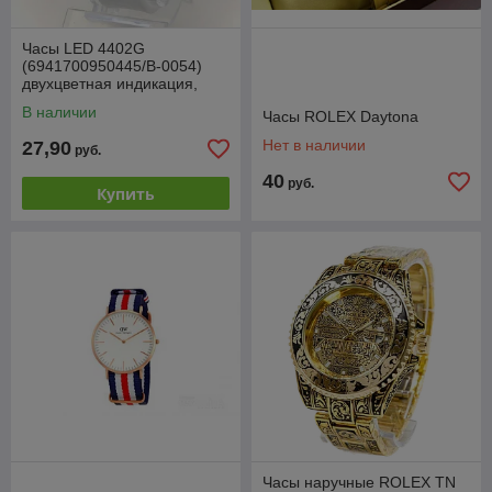
Часы LED 4402G
(6941700950445/B-0054)
двухцветная индикация,
бел.
В наличии
Часы ROLEX Daytona
Нет в наличии
27,90
руб.
40
руб.
Купить
Часы наручные ROLEX TN